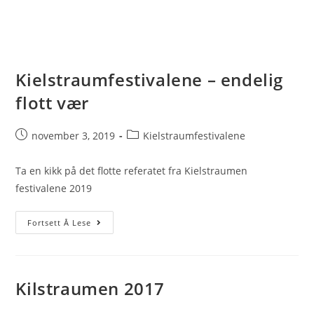
Kielstraumfestivalene – endelig
flott vær
Post
Post
november 3, 2019
Kielstraumfestivalene
published:
category:
Ta en kikk på det flotte referatet fra Kielstraumen
festivalene 2019
Kielstraumfestivalene
Fortsett Å Lese
–
endelig
flott
Kilstraumen 2017
vær