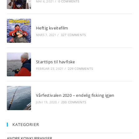
MAI 4, 2021
/
0 COMMENTS
Heftig kveitefilm
MARS 7, 2021
/
327 COMMENTS
Starttips til havfiske
FEBRUAR 23, 2021
/
229 COMMENTS
Vårfestivalen 2020 – endelig fisking igjen
JUNI 19, 2020
/
200 COMMENTS
KATEGORIER
ANDRE KONKURRANSER