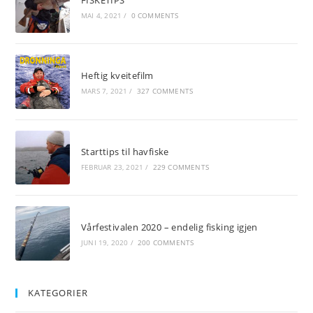
MAI 4, 2021
/
0 COMMENTS
Heftig kveitefilm
MARS 7, 2021
/
327 COMMENTS
Starttips til havfiske
FEBRUAR 23, 2021
/
229 COMMENTS
Vårfestivalen 2020 – endelig fisking igjen
JUNI 19, 2020
/
200 COMMENTS
KATEGORIER