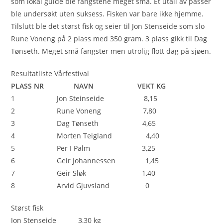
som lokal guide ble fangstene meget små. Et utall av passer
ble undersøkt uten suksess. Fisken var bare ikke hjemme.
Tilslutt ble det størst fisk og seier til Jon Stenseide som slo
Rune Voneng på 2 plass med 350 gram. 3 plass gikk til Dag
Tønseth. Meget små fangster men utrolig flott dag på sjøen.
Resultatliste Vårfestival
PLASS NR NAVN VEKT KG
1 Jon Steinseide 8,15
2 Rune Voneng 7,80
3 Dag Tønseth 4,65
4 Morten Teigland 4,40
5 Per I Palm 3,25
6 Geir Johannessen 1,45
7 Geir Sløk 1,40
8 Arvid Gjuvsland 0
Størst fisk
Jon Stenseide 3,30 kg