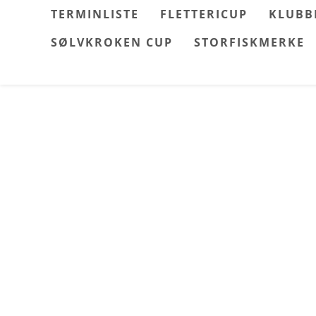
Skip
TERMINLISTE
FLETTERICUP
KLUBB
to
SØLVKROKEN CUP
STORFISKMERKE
content