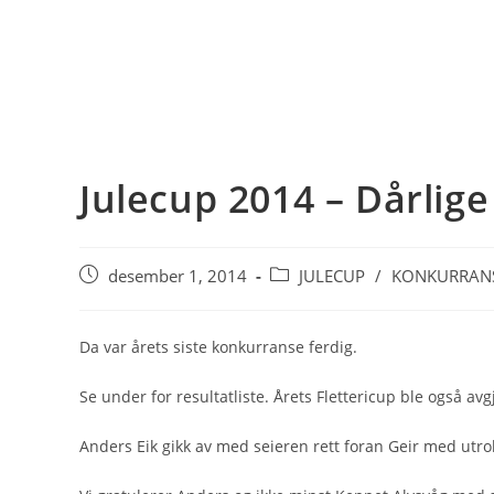
Julecup 2014 – Dårlige
Post
Post
desember 1, 2014
JULECUP
/
KONKURRAN
published:
category:
Da var årets siste konkurranse ferdig.
Se under for resultatliste. Årets Flettericup ble også avgj
Anders Eik gikk av med seieren rett foran Geir med utrol