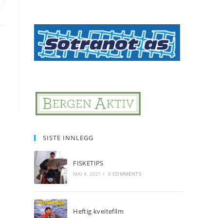
pens
n
ew
indow
SISTE INNLEGG
FISKETIPS
MAI 4, 2021
/
0 COMMENTS
Heftig kveitefilm