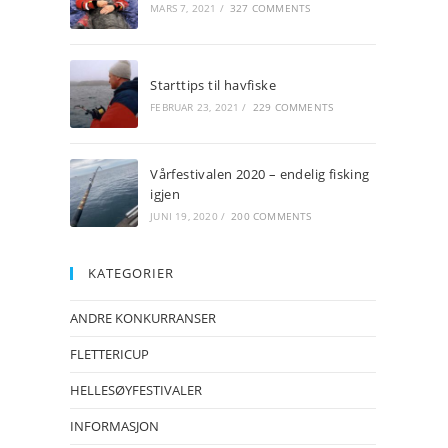
MARS 7, 2021
/
327 COMMENTS
Starttips til havfiske
FEBRUAR 23, 2021
/
229 COMMENTS
Vårfestivalen 2020 – endelig fisking
igjen
JUNI 19, 2020
/
200 COMMENTS
KATEGORIER
ANDRE KONKURRANSER
FLETTERICUP
HELLESØYFESTIVALER
INFORMASJON