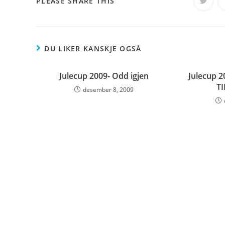
SHARE
PLEASE SHARE THIS
Opens
in
a
THIS
new
windo
CONTENT
DU LIKER KANSKJE OGSÅ
Julecup 2009- Odd igjen
Julecup 2
TI
desember 8, 2009