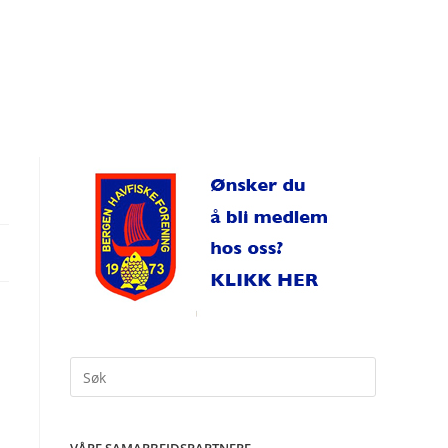
Search
for: