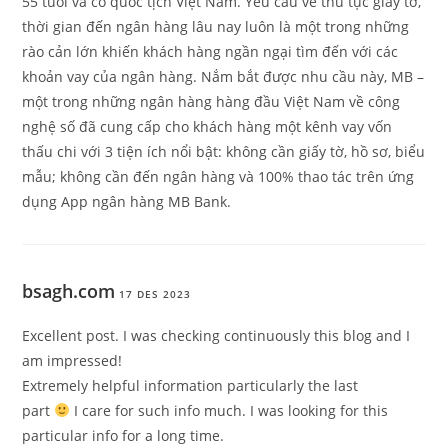
55 tuổi và có quốc tịch Việt Nam. Yêu cầu về thủ tục giấy tờ,
thời gian đến ngân hàng lâu nay luôn là một trong những
rào cản lớn khiến khách hàng ngần ngại tìm đến với các
khoản vay của ngân hàng. Nắm bắt được nhu cầu này, MB –
một trong những ngân hàng hàng đầu Việt Nam về công
nghệ số đã cung cấp cho khách hàng một kênh vay vốn
thấu chi với 3 tiện ích nổi bật: không cần giấy tờ, hồ sơ, biểu
mẫu; không cần đến ngân hàng và 100% thao tác trên ứng
dụng App ngân hàng MB Bank.
bsagh.com
17 DES 2023
Excellent post. I was checking continuously this blog and I
am impressed!
Extremely helpful information particularly the last
part
I care for such info much. I was looking for this
particular info for a long time.