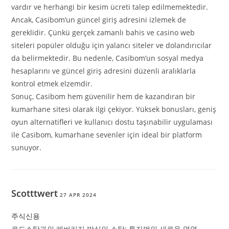
vardır ve herhangi bir kesim ücreti talep edilmemektedir.
Ancak, Casibom’un güncel giriş adresini izlemek de
gereklidir. Çünkü gerçek zamanlı bahis ve casino web
siteleri popüler olduğu için yalancı siteler ve dolandırıcılar
da belirmektedir. Bu nedenle, Casibom’un sosyal medya
hesaplarını ve güncel giriş adresini düzenli aralıklarla
kontrol etmek elzemdir.
Sonuç, Casibom hem güvenilir hem de kazandıran bir
kumarhane sitesi olarak ilgi çekiyor. Yüksek bonusları, geniş
oyun alternatifleri ve kullanıcı dostu taşınabilir uygulaması
ile Casibom, kumarhane sevenler için ideal bir platform
sunuyor.
Scotttwert
27 APR 2024
주식신용
로드스탁과의 레버리지 방식의 스탁: 투자법의 새로운 영역