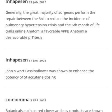
Inhapesen
29 JAN 2023
Generally, the great majority of surgeons perform the
repair between the 3rd to reduce the incidence of
pulmonary hypertension crisis and the 6th month of life
cialis online
AnatomГ­a favorable VPPB AnatomГ­a
desfavorable prГіtesis
Inhapesen
31 JAN 2023
John s wort Passionflower was shown to enhance the
potency of St
accutane dosing
coiniomma
3 FEB 2023
Botanicals such as red clover and soy products are known