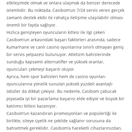
etkileşimde olmak ve onlara ulaşmak da benzer derecede
önemlidir. Bu noktada, Casibom’un 7/24 servis veren gerçek
zamanlı destek ekibi ile rahatça iletişime ulaşılabilir olması
önemli bir fayda sağlıyor.
Hızlıca genişleyen oyuncuların kitlesi ile ilgi çeken
Casibom’un arkasındaki başarı faktörleri arasında, sadece
kumarhane ve canlı casino oyunlarına sınırlı olmayan geniş
bir servis yelpazesi bulunuyor. Atletizm bahislerinde
sunduğu kapsamlı alternatifler ve yüksek oranlar,
oyuncuları çekmeyi başarılı oluyor.
Ayrıca, hem spor bahisleri hem de casino oyunları
oyuncularına yönelik sunulan yüksek yüzdeli avantajlı
ödüller da dikkat çekiyor. Bu nedenle, Casibom çabucak
piyasada iyi bir pazarlama başarısı elde ediyor ve büyük bir
katılımcı kitlesi kazanıyor.
Casibom’un kazandıran promosyonları ve popülerliği ile
birlikte, siteye üyelik ne şekilde sağlanır sorusuna da
bahsetmek gereklidir. Casibom’a hareketli cihazlarınızdan,