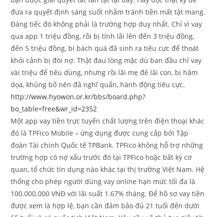
đưa ra quyết định sáng suốt nhằm tránh tiền mất tật mang.
Đáng tiếc đó không phải là trường hợp duy nhất. Chỉ vì vay
qua app 1 triệu đồng, rồi bị tính lãi lên đến 3 triệu đồng,
đến 5 triệu đồng, bí bách quá đã sinh ra tiêu cực để thoát
khỏi cảnh bị đòi nợ. Thật đau lòng mặc dù ban đầu chỉ vay
vài triệu để tiêu dùng, nhưng rồi lãi mẹ đẻ lãi con, bị hăm
dọa, khủng bố nên đã nghĩ quẩn, hành động tiêu cực.
http://www.hyowon.or.kr/bbs/board.php?
bo_table=free&wr_id=2352
Một app vay tiền trực tuyến chất lượng trên điện thoại khác
đó là TPFico Mobile – ứng dụng được cung cấp bởi Tập
đoàn Tài chính Quốc tế TPBank. TPFico không hỗ trợ những
trường hợp có nợ xấu trước đó tại TPFico hoặc bất kỳ cơ
quan, tổ chức tín dụng nào khác tại thị trường Việt Nam. Hệ
thống cho phép người dùng vay online hạn mức tối đa là
100.000.000 VNĐ với lãi suất 1.67% tháng. Để hồ sơ vay tiền
được xem là hợp lệ, bạn cần đảm bảo đủ 21 tuổi đến dưới