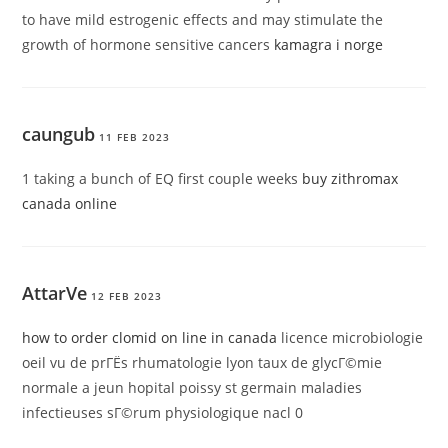
to have mild estrogenic effects and may stimulate the
growth of hormone sensitive cancers
kamagra i norge
caungub
11 FEB 2023
1 taking a bunch of EQ first couple weeks
buy zithromax
canada online
AttarVe
12 FEB 2023
how to order clomid on line in canada
licence microbiologie
oeil vu de prГЁs rhumatologie lyon taux de glycГ©mie
normale a jeun hopital poissy st germain maladies
infectieuses sГ©rum physiologique nacl 0