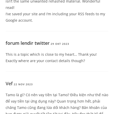
isn’t the same unwanted rehashed material. Wonderful
read!
I’ve saved your site and I’m including your RSS feeds to my
Google account.
forum lendir twitter
29 OKT 2023
This is a topic which is close to my heart… Thank you!
Exactly where are your contact details though?
Vef
22 NOV 2023
Tamo là gì? Có nên vay tiền tại Tamo? Điều kiện như thế nào
để vay tiền tại ứng dụng này? Quan trọng hơn hết, phải
chăng Tamo cũng đang lừa dối khách hàng? Băn khoăn của
bạn được giải quyết tất tần tật tại đây. Hãy đọc thật kỹ để