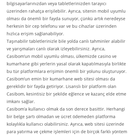
bilgisayarlarınızdan veya tabletlerinizden tarayıcı
üzerinden rahatça erişilebilir. Ayrıca, sitenin mobil uyumlu
olması da önemli bir fayda sunuyor, çünkü artık neredeyse
herkesin bir cep telefonu var ve bu cihazlar üzerinden
hızlıca erişim sağlanabiliyor.
Taşınabilir tabletlerinizle bile yolda canlı tahminler alabilir
ve yarışmaları canlı olarak izleyebilirsiniz. Ayrıca,
Casibom’un mobil uyumlu olması, ülkemizde casino ve
kumarhane gibi yerlerin yasal olarak kapatılmasıyla birlikte
bu tür platformlara erişimin önemli bir yolunu oluşturuyor.
Casibom’un emin bir kumarhane web sitesi olması da
gereklidir bir fayda getiriyor. Lisanslı bir platform olan
Casibom, kesintisiz bir şekilde eğlence ve kazanç elde etme
imkanı sağlar.
Casibom’a kullanıcı olmak da son derece basittir. Herhangi
bir belge şartı olmadan ve ücret ödemeden platforma
kolaylıkla kullanıcı olabilirsiniz. Ayrıca, web sitesi üzerinde
para yatırma ve çekme işlemleri için de birçok farklı yöntem