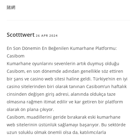
賭網
Scotttwert
26 APR 2024
En Son Dönemin En Beğenilen Kumarhane Platformu:
Casibom
Kumarhane oyunlarını sevenlerin artık duymuş olduğu
Casibom, en son dönemde adından genellikle söz ettiren
bir şans ve casino web sitesi haline geldi. Türkiye’nin en iyi
casino sitelerinden biri olarak tanınan Casibom’un haftalık
cinsinden değişen giriş adresi, alanında oldukça taze
olmasına rağmen itimat edilir ve kar getiren bir platform
olarak ön plana çıkıyor.
Casibom, muadillerini geride bırakarak eski kumarhane
web sitelerinin üstünlük sağlamayı başarıyor. Bu sektörde
uzun soluklu olmak önemli olsa da, katılımcılarla