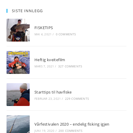
SISTE INNLEGG
FISKETIPS
MAI 4, 2021
/
0 COMMENTS
Heftig kveitefilm
MARS 7, 2021
/
327 COMMENTS
Starttips til havfiske
FEBRUAR 23, 2021
/
229 COMMENTS
Vårfestivalen 2020 – endelig fisking igjen
JUNI 19, 2020
/
200 COMMENTS