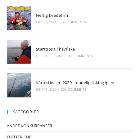
Heftig kveitefilm
MARS 7, 2021
/
327 COMMENTS
Starttips til havfiske
FEBRUAR 23, 2021
/
229 COMMENTS
Vårfestivalen 2020 – endelig fisking igjen
JUNI 19, 2020
/
200 COMMENTS
KATEGORIER
ANDRE KONKURRANSER
FLETTERICUP