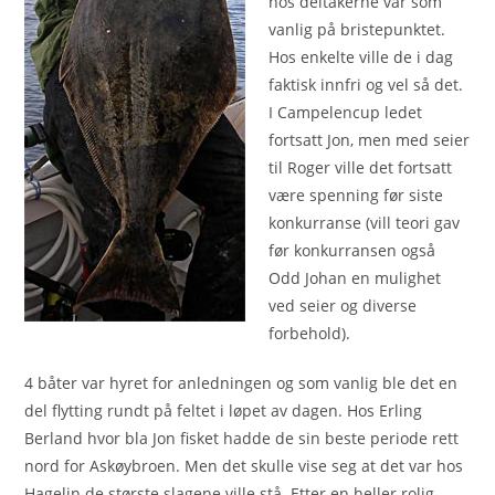
hos deltakerne var som
vanlig på bristepunktet.
Hos enkelte ville de i dag
faktisk innfri og vel så det.
I Campelencup ledet
fortsatt Jon, men med seier
til Roger ville det fortsatt
være spenning før siste
konkurranse (vill teori gav
før konkurransen også
Odd Johan en mulighet
ved seier og diverse
forbehold).
4 båter var hyret for anledningen og som vanlig ble det en
del flytting rundt på feltet i løpet av dagen. Hos Erling
Berland hvor bla Jon fisket hadde de sin beste periode rett
nord for Askøybroen. Men det skulle vise seg at det var hos
Hagelin de største slagene ville stå. Etter en heller rolig