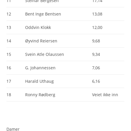
11
Steinar Bergesen
17,14
12
Bent Inge Bentsen
13,08
13
Oddvin Klokk
12,00
14
Øyvind Reiersen
9,68
15
Svein Atle Olaussen
9,34
16
G. Johannessen
7,06
17
Harald Uthaug
6,16
18
Ronny Rødberg
Veiet ikke inn
Damer