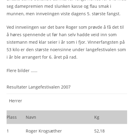
seg damepremien med slunken kasse og flau smak i
munnen, men innveiingen viste dagens 5. største fangst.
Ved innveiingen var det bare Roger som prøvde å få det til
å høres spennende ut før han selv hadde veid inn som
sistemann med klar seier i år som i fjor. Vinnerfangsten på
53 kilo er den største noensinne under langefestivalen som
i år ble arrangert for 6. året på rad.
Flere bilder ……
Resultater Langefestivalen 2007
Herrer
Plass
Navn
Kg
1
Roger Krogsæther
52,18