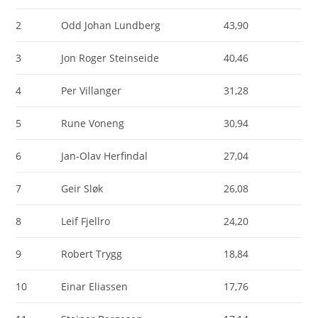
2
Odd Johan Lundberg
43,90
3
Jon Roger Steinseide
40,46
4
Per Villanger
31,28
5
Rune Voneng
30,94
6
Jan-Olav Herfindal
27,04
7
Geir Sløk
26,08
8
Leif Fjellro
24,20
9
Robert Trygg
18,84
10
Einar Eliassen
17,76