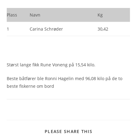
Plass
Navn
Kg
1
Carina Schrøder
30,42
Størst lange fikk Rune Voneng på 15,54 kilo.
Beste båtfører ble Ronni Hagelin med 96,08 kilo på de to
beste fiskerne om bord
SHARE
PLEASE SHARE THIS
THIS