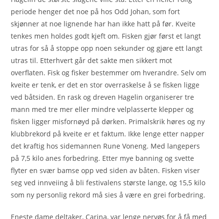
periode henger det noe på hos Odd Johan, som fort
skjønner at noe lignende har han ikke hatt på før. Kveite
tenkes men holdes godt kjeft om. Fisken gjør først et langt
utras for så å stoppe opp noen sekunder og gjøre ett langt
utras til. Etterhvert går det sakte men sikkert mot
overflaten. Fisk og fisker bestemmer om hverandre. Selv om
kveite er tenk, er det en stor overraskelse å se fisken ligge
ved båtsiden. En rask og dreven Hagelin organiserer tre
mann med tre mer eller mindre velplasserte klepper og
fisken ligger misfornøyd på dørken. Primalskrik høres og ny
klubbrekord på kveite er et faktum. Ikke lenge etter napper
det kraftig hos sidemannen Rune Voneng. Med langepers
på 7,5 kilo anes forbedring. Etter mye banning og svette
flyter en svær bamse opp ved siden av båten. Fisken viser
seg ved innveiing å bli festivalens største lange, og 15,5 kilo
som ny personlig rekord må sies å være en grei forbedring.
Eneste dame deltaker, Carina, var lenge nervøs for å få med