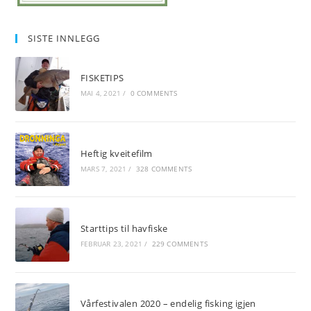
SISTE INNLEGG
FISKETIPS
MAI 4, 2021
/
0 COMMENTS
Heftig kveitefilm
MARS 7, 2021
/
328 COMMENTS
Starttips til havfiske
FEBRUAR 23, 2021
/
229 COMMENTS
Vårfestivalen 2020 – endelig fisking igjen