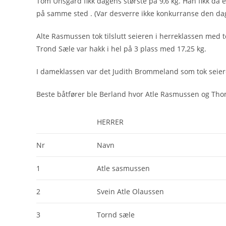
Tom Unsgård fikk dagens største på 9,6 kg. Han fikk da e
på samme sted . (Var desverre ikke konkurranse den da
Alte Rasmussen tok tilslutt seieren i herreklassen med 
Trond Sæle var hakk i hel på 3 plass med 17,25 kg.
I dameklassen var det Judith Brommeland som tok seier
Beste båtfører ble Berland hvor Atle Rasmussen og Thom
HERRER
Nr
Navn
1
Atle sasmussen
2
Svein Atle Olaussen
3
Tornd sæle