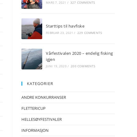
MARS 7, 2021
/
327 COMMENTS
Starttips til havfiske
FEBRUAR 23, 2021
/
229 COMMENTS
Vårfestivalen 2020 – endelig fisking
igjen
JUNI 19, 2020
/
200 COMMENTS
KATEGORIER
ANDRE KONKURRANSER
FLETTERICUP
HELLESØYFESTIVALER
INFORMASJON