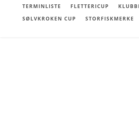
Skip
TERMINLISTE
FLETTERICUP
KLUBB
to
SØLVKROKEN CUP
STORFISKMERKE
content