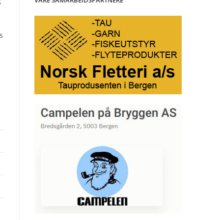
VÅRE SAMARBEIDSPARTNERE
g
s