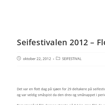
Seifestivalen 2012 – Flo
Post
Post
oktober 22, 2012
SEIFESTIVAL
published:
category:
Det var en flott dag på sjøen for 29 deltakere på seifes
og var veldig småspist da den drev og smånappet i periode