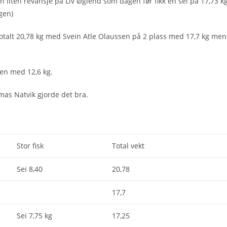
n liten revansje på Liv Øglend som dagen før fikk en sei på 17,73 k
gen)
totalt 20,78 kg med Svein Atle Olaussen på 2 plass med 17,7 kg men
en med 12,6 kg.
as Natvik gjorde det bra.
Stor fisk
Total vekt
Sei 8,40
20,78
17,7
Sei 7,75 kg
17,25