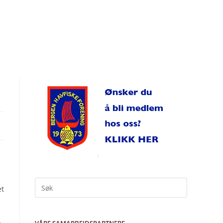
Search
et
for: