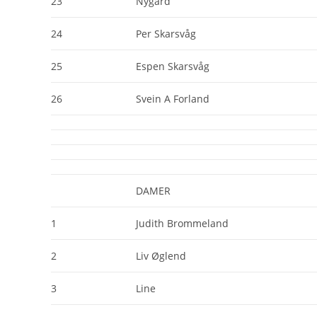
23
Nygård
24
Per Skarsvåg
25
Espen Skarsvåg
26
Svein A Forland
DAMER
1
Judith Brommeland
2
Liv Øglend
3
Line