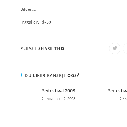
Bilder….
[nggallery id=50]
SHARE
PLEASE SHARE THIS
Opens
in
a
THIS
new
windo
CONTENT
DU LIKER KANSKJE OGSÅ
Seifestival 2008
Seifestiv
november 2, 2008
s