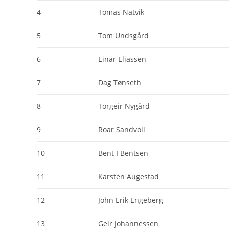
4
Tomas Natvik
5
Tom Undsgård
6
Einar Eliassen
7
Dag Tønseth
8
Torgeir Nygård
9
Roar Sandvoll
10
Bent I Bentsen
11
Karsten Augestad
12
John Erik Engeberg
13
Geir Johannessen