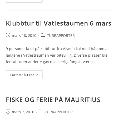
til
Hellesøy
10
Klubbtur til Vatlestaumen 6 mars
april
Post
Post
mars 10, 2010
TURRAPPORTER
published:
category:
9 personer la ut på klubbtur fra Alvøen kai med håp om at
langene i Vatlestraumen var bitevillig. Diverse plasser ble
forsøkt uten at dette gav noe særlig fangst. Været…
Klubbtur
Fortsett Å Lese
til
Vatlestaumen
6
FISKE OG FERIE PÅ MAURITIUS
mars
Post
Post
mars 7, 2010
TURRAPPORTER
published:
category: