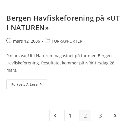
rekordlange
Bergen Havfiskeforening på «UT
I NATUREN»
Post
Post
mars 12, 2006
TURRAPPORTER
published:
category:
9 mars var Ut i Naturen magasinet på tur med Bergen
Havfiskeforening. Resultatet kommer på NRK tirsdag 28
mars.
Bergen
Fortsett Å Lese
Havfiskeforening
på
«UT
I
1
2
3
Go to the previous page
Go to t
NATUREN»