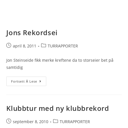
Jons Rekordsei
Post
Post
april 8, 2011
TURRAPPORTER
published:
category:
Jon Steinseide fikk merke kreftene da to storseier bet på
samtidig
Jons
Fortsett Å Lese
Rekordsei
Klubbtur med ny klubbrekord
Post
Post
september 8, 2010
TURRAPPORTER
published:
category: