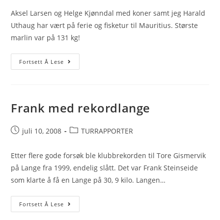
Aksel Larsen og Helge Kjønndal med koner samt jeg Harald
Uthaug har vært på ferie og fisketur til Mauritius. Største
marlin var på 131 kg!
FISKE
Fortsett Å Lese
OG
FERIE
PÅ
Frank med rekordlange
MAURITIUS
Post
Post
juli 10, 2008
TURRAPPORTER
published:
category:
Etter flere gode forsøk ble klubbrekorden til Tore Gismervik
på Lange fra 1999, endelig slått. Det var Frank Steinseide
som klarte å få en Lange på 30, 9 kilo. Langen…
Frank
Fortsett Å Lese
med