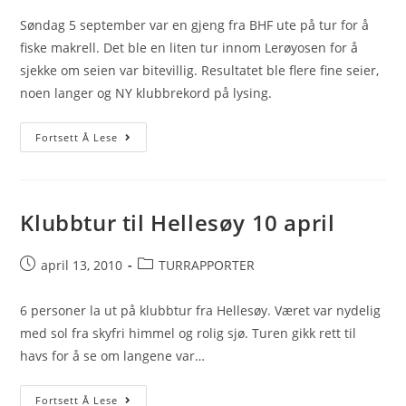
Søndag 5 september var en gjeng fra BHF ute på tur for å
fiske makrell. Det ble en liten tur innom Lerøyosen for å
sjekke om seien var bitevillig. Resultatet ble flere fine seier,
noen langer og NY klubbrekord på lysing.
Klubbtur
Fortsett Å Lese
med
ny
klubbrekord
Klubbtur til Hellesøy 10 april
Post
Post
april 13, 2010
TURRAPPORTER
published:
category:
6 personer la ut på klubbtur fra Hellesøy. Været var nydelig
med sol fra skyfri himmel og rolig sjø. Turen gikk rett til
havs for å se om langene var…
Klubbtur
Fortsett Å Lese