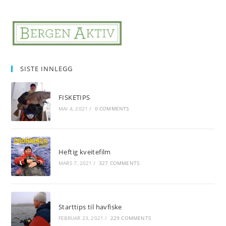
SISTE INNLEGG
FISKETIPS
MAI 4, 2021
/
0 COMMENTS
Heftig kveitefilm
MARS 7, 2021
/
327 COMMENTS
Starttips til havfiske
FEBRUAR 23, 2021
/
229 COMMENTS